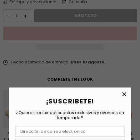
Entrega y devoluciones
Consulta
AGOTADO
Fecha estimada de entrega
lunes 10 agosto
.
COMPLETE THE LOOK
×
¡SUSCRIBETE!
¿Quieres recibir descuentos exclusivos y avances en
temporada?
Alpargatas
Alpargatas
Alpargatas
Alpargatas
cuñas altas en
cuñas espartos
doradas con
doradas con