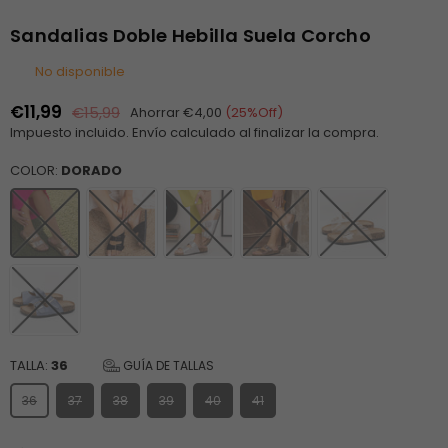
Sandalias Doble Hebilla Suela Corcho
No disponible
€11,99
€15,99
Ahorrar
€4,00
(
25
%Off)
Precio
Impuesto incluido.
Envío
calculado al finalizar la compra.
habitual
COLOR:
DORADO
TALLA:
36
GUÍA DE TALLAS
36
37
38
39
40
41