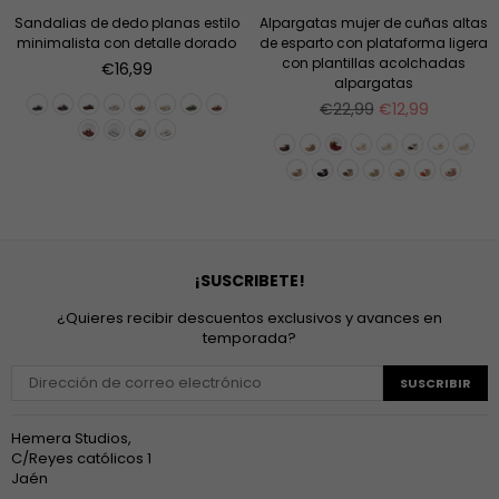
Sandalias de dedo planas estilo
Alpargatas mujer de cuñas altas
minimalista con detalle dorado
de esparto con plataforma ligera
con plantillas acolchadas
Precio
€16,99
alpargatas
habitual
Precio
€22,99
€12,99
habitual
¡SUSCRIBETE!
¿Quieres recibir descuentos exclusivos y avances en
temporada?
SUSCRIBIR
Hemera Studios,
C/Reyes católicos 1
Jaén