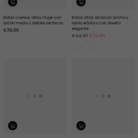
Botas cowboy altas mujer con
Botas altas de tacón ancho y
tacón medio y detalle de flecos
tejido elástico con diseño
elegante
Precio
€39,99
habitual
Precio
€44,99
€24,99
habitual