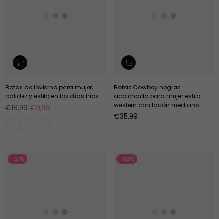
Botas de invierno para mujer,
Botas Cowboy negras
calidez y estilo en los días fríos
acolchada para mujer estilo
western con tacón mediano
Precio
€18,99
€9,99
habitual
Precio
€35,99
habitual
-51%
-38%