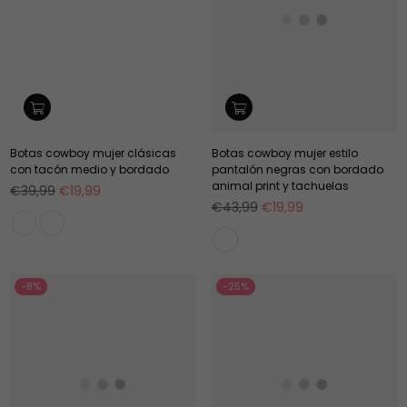
Botas cowboy mujer clásicas
Botas cowboy mujer estilo
con tacón medio y bordado
pantalón negras con bordado
animal print y tachuelas
Precio
€39,99
€19,99
habitual
Precio
€43,99
€19,99
habitual
-8%
-25%