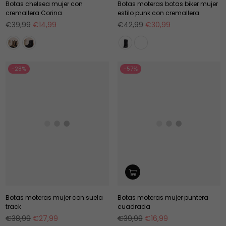
Botas chelsea mujer con
Botas moteras botas biker mujer
cremallera Corina
estilo punk con cremallera
Precio
Precio
€39,99
€14,99
€42,99
€30,99
habitual
habitual
-28%
-57%
Botas moteras mujer con suela
Botas moteras mujer puntera
track
cuadrada
Precio
Precio
€38,99
€27,99
€39,99
€16,99