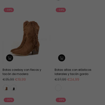
-44%
-34%
Botas cowboy con flecos y
Botas altas con elásticos
tacón de madera
laterales y tacón gordo
Precio
Precio
€35,99
€19,99
€37,99
€24,99
habitual
habitual
-30%
-28%