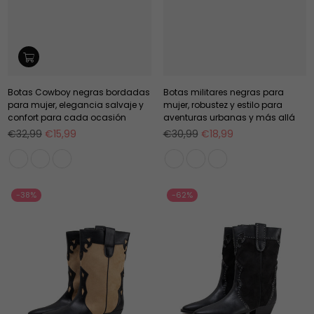
Botas Cowboy negras bordadas
Botas militares negras para
para mujer, elegancia salvaje y
mujer, robustez y estilo para
confort para cada ocasión
aventuras urbanas y más allá
Precio
Precio
€32,99
€15,99
€30,99
€18,99
habitual
habitual
-38%
-62%