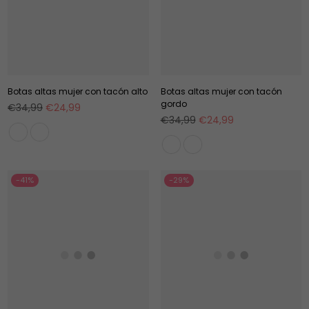
Botas altas mujer con tacón alto
Botas altas mujer con tacón
gordo
Precio
€34,99
€24,99
habitual
Precio
€34,99
€24,99
habitual
-41%
-29%