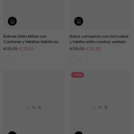
Botines Estilo Militar con
Botas camperas con tachuelas
Cordones y Hebillas Metálicas
y hebilla estilo cowboy western
Precio
Precio
€35,99
€32,99
€39,99
€29,99
habitual
habitual
-44%