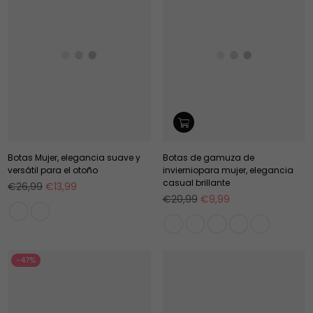
Botas Mujer, elegancia suave y
Botas de gamuza de
versátil para el otoño
invierniopara mujer, elegancia
casual brillante
Precio
€26,99
€13,99
habitual
Precio
€20,99
€9,99
habitual
-47%