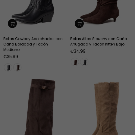
Botas Cowboy Acolchadas con
Botas Altas Slouchy con Caña
Caña Bordada y Tacón
Arrugada y Tacón Kitten Bajo
Mediano
Precio
€34,99
Precio
habitual
€35,99
habitual