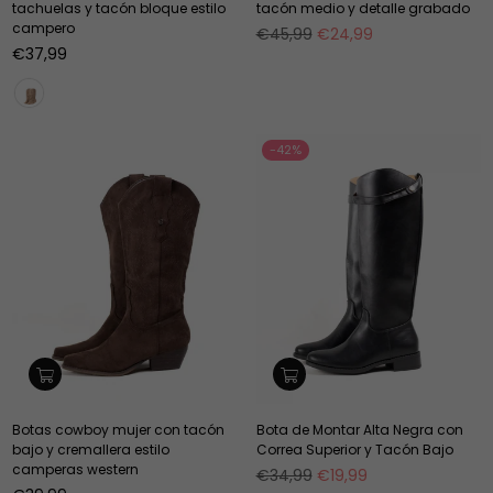
tachuelas y tacón bloque estilo
tacón medio y detalle grabado
campero
Precio
€45,99
€24,99
Precio
habitual
€37,99
habitual
-42%
Botas cowboy mujer con tacón
Bota de Montar Alta Negra con
bajo y cremallera estilo
Correa Superior y Tacón Bajo
camperas western
Precio
€34,99
€19,99