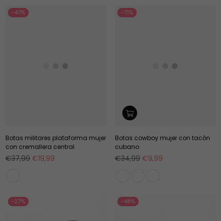
-47%
-71%
Botas militares plataforma mujer
Botas cowboy mujer con tacón
con cremallera central
cubano
Precio
Precio
€37,99
€19,99
€34,99
€9,99
habitual
habitual
-27%
-48%