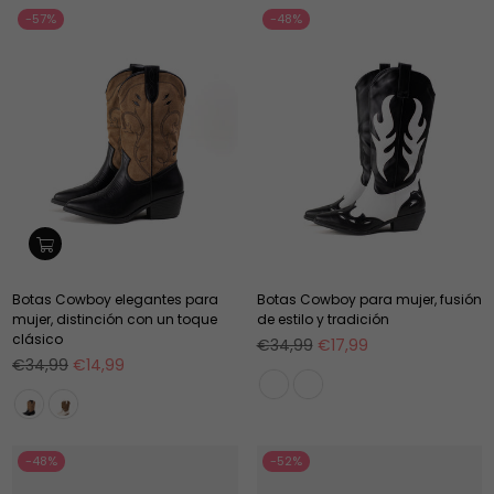
-57%
-48%
Botas Cowboy elegantes para
Botas Cowboy para mujer, fusión
mujer, distinción con un toque
de estilo y tradición
clásico
Precio
€34,99
€17,99
Precio
habitual
€34,99
€14,99
habitual
-48%
-52%