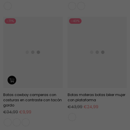
habitual
habitual
-71%
-43%
Botas cowboy camperas con
Botas moteras botas biker mujer
costuras en contraste con tacón
con plataforma
gordo
Precio
€43,99
€24,99
Precio
habitual
€34,99
€9,99
habitual