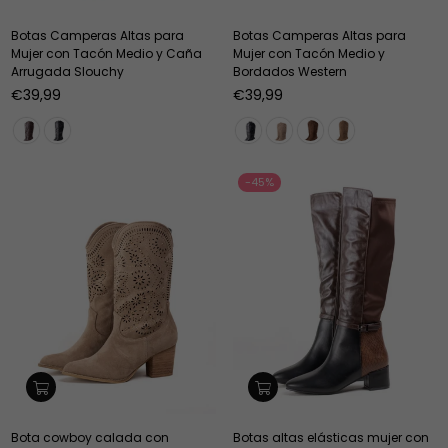
Botas Camperas Altas para
Botas Camperas Altas para
Mujer con Tacón Medio y Caña
Mujer con Tacón Medio y
Arrugada Slouchy
Bordados Western
Precio
Precio
€39,99
€39,99
habitual
habitual
-45%
Bota cowboy calada con
Botas altas elásticas mujer con