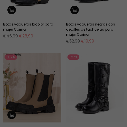
Botas vaqueras bicolor para
Botas vaqueras negras con
mujer Corina
detalles de tachuelas para
mujer Corina
Precio
€46,99
€28,99
habitual
Precio
€52,99
€19,99
habitual
-62%
-27%