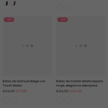
habitual
-48%
-28%
Botas de Gamuza Beige con
Botas de montar elásticaspara
Tacón Medio
mujer, elegancia atemporal
Precio
Precio
€34,99
€17,99
€34,99
€24,99
habitual
habitual