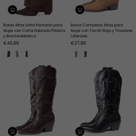
Botas Altas Estilo Pantalón para
Botas Camperas Altas para
Mujer con Caña Doblada Polaina
Mujer con Tacón Bajo y Tiradores
y Broche Metálico
Laterales
Precio
Precio
€45,99
€37,99
habitual
habitual