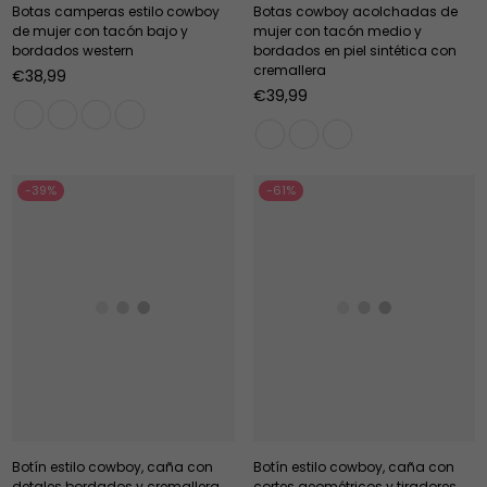
Botas camperas estilo cowboy
Botas cowboy acolchadas de
de mujer con tacón bajo y
mujer con tacón medio y
bordados western
bordados en piel sintética con
cremallera
Precio
€38,99
habitual
Precio
€39,99
habitual
-39%
-61%
Botín estilo cowboy, caña con
Botín estilo cowboy, caña con
detales bordados y cremallera
cortes geométricos y tiradores