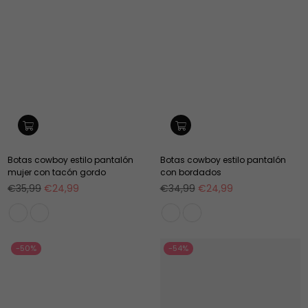
Botas cowboy estilo pantalón
Botas cowboy estilo pantalón
mujer con tacón gordo
con bordados
Precio
Precio
€35,99
€24,99
€34,99
€24,99
habitual
habitual
-50%
-54%