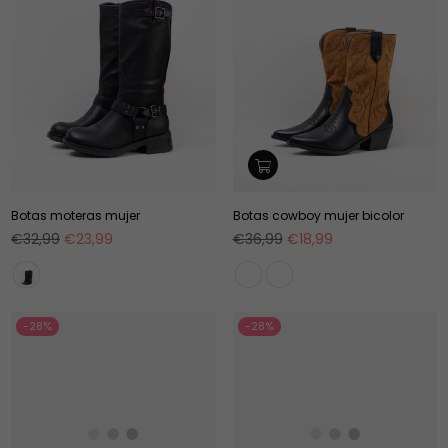
Botas moteras mujer
Botas cowboy mujer bicolor
Precio
Precio
€32,99
€23,99
€36,99
€18,99
habitual
habitual
-28%
-28%