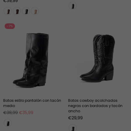
Precio
habitual
€39,99
habitual
-7%
Botas estilo pantalón con tacón
Botas cowboy acolchadas
medio
negras con bordados y tacón
ancho
Precio
€38,99
€35,99
habitual
Precio
€29,99
habitual