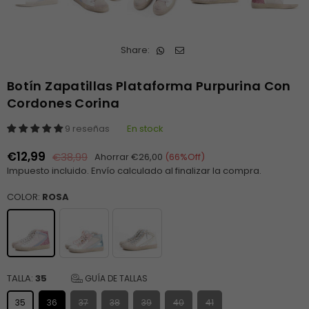
Share:
Botín Zapatillas Plataforma Purpurina Con
Cordones Corina
9 reseñas
En stock
€12,99
€38,99
Ahorrar
€26,00
(
66
%Off)
Precio
Impuesto incluido.
Envío
calculado al finalizar la compra.
habitual
COLOR:
ROSA
TALLA:
35
GUÍA DE TALLAS
35
36
37
38
39
40
41