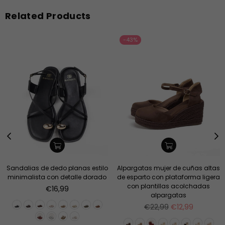
Related Products
-43%
Sandalias de dedo planas estilo
Alpargatas mujer de cuñas altas
minimalista con detalle dorado
de esparto con plataforma ligera
con plantillas acolchadas
Precio
€16,99
alpargatas
habitual
Precio
€22,99
€12,99
habitual