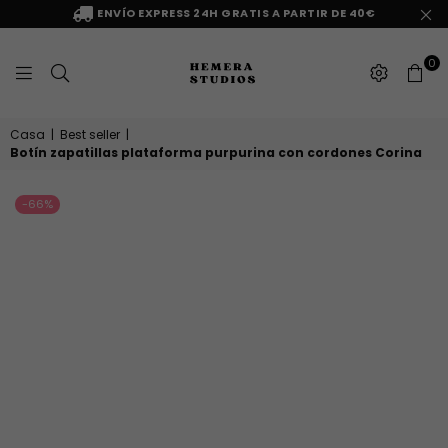
ENVÍO EXPRESS 24H GRATIS A PARTIR DE 40€
0
HEMERA
Casa
|
Best seller
|
STUDIOS
Botín zapatillas plataforma purpurina con cordones Corina
-66%