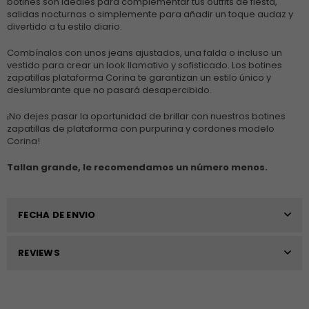
botines son ideales para complementar tus outfits de fiesta,
salidas nocturnas o simplemente para añadir un toque audaz y
divertido a tu estilo diario.
Combínalos con unos jeans ajustados, una falda o incluso un
vestido para crear un look llamativo y sofisticado. Los botines
zapatillas plataforma Corina te garantizan un estilo único y
deslumbrante que no pasará desapercibido.
¡No dejes pasar la oportunidad de brillar con nuestros botines
zapatillas de plataforma con purpurina y cordones modelo
Corina!
Tallan grande, le recomendamos un número menos.
FECHA DE ENVIO
REVIEWS