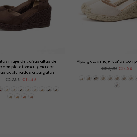
tas mujer de cuñas altas de
Alpargatas mujer cuñas con 
o con plataforma ligera con
Precio
€20,99
€12,99
llas acolchadas alpargatas
habitual
Precio
€22,99
€12,99
habitual