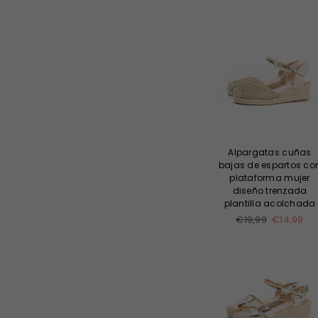
Alpargatas cuñas
bajas de espartos co
plataforma mujer
diseño trenzada
plantilla acolchada
Precio
€19,99
€14,99
habitual