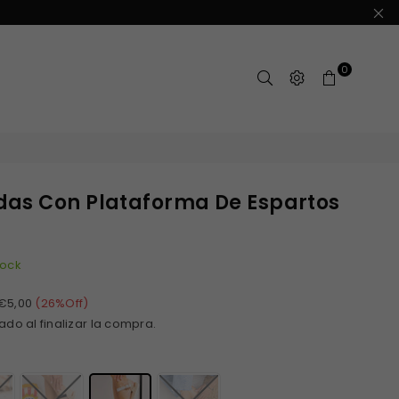
0
das Con Plataforma De Espartos
tock
€5,00
(
26
%Off)
ado al finalizar la compra.