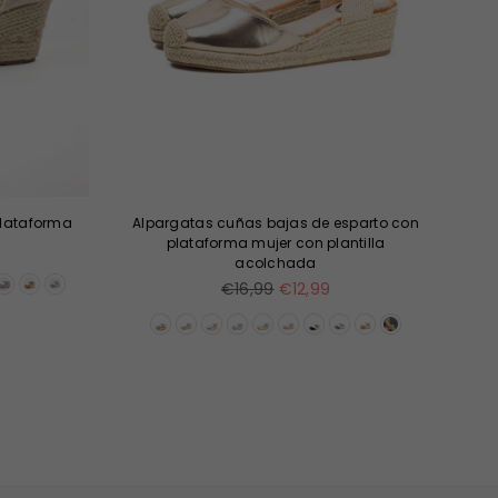
plataforma
Alpargatas cuñas bajas de esparto con
Ba
plataforma mujer con plantilla
acolchada
Precio
€16,99
€12,99
habitual