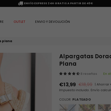
ENVÍO EXPRESS 24H GRATIS A PARTIR DE 40€
RE
OUTLET
ENVIO Y DEVOLUCIÓN
s plana
Alpargatas Dora
Plana
8 reseñas
En s
€13,99
€18,99
|
Ahorrar
Precio
Impuesto incluido.
Envío
calcul
habitual
COLOR:
PLATEADO