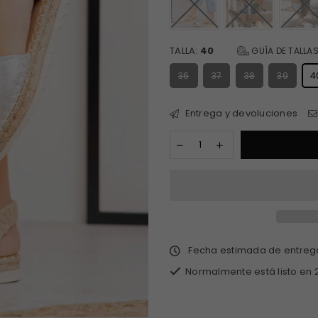
TALLA:
40
GUÍA DE TALLA
36
37
38
39
4
Entrega y devoluciones
Fecha estimada de entre
Normalmente está listo en 