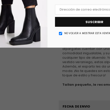
SUSCRIBIR
PRODUCT DETAILS
NO VOLVER A MOSTRAR ESTA VENT
Estas alpargatas son una op
alpargatas cuentan con una
comodidad inigualable, y s
cualquier tipo de atuendo. Y
vestido veraniego, estas al
Además, el esparto les da 
moda. ¡No te quedes sin esta
toque de estilo y frescura!
Tallan pequeño, le reco
FECHA DE ENVIO