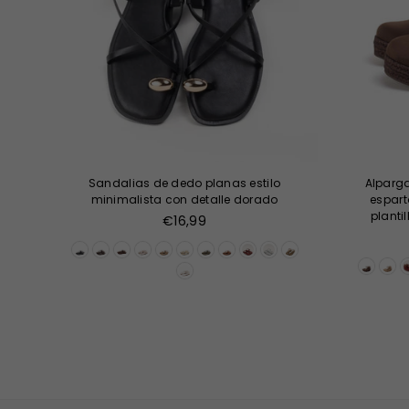
Sandalias de dedo planas estilo
Alparga
minimalista con detalle dorado
espart
planti
Precio
€16,99
habitual