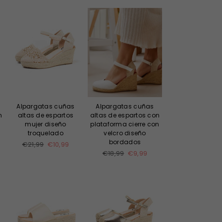
Alpargatas cuñas
Alpargatas cuñas
n
altas de espartos
altas de espartos con
mujer diseño
plataforma cierre con
troquelado
velcro diseño
bordados
Precio
€21,99
€10,99
habitual
Precio
€18,99
€9,99
habitual