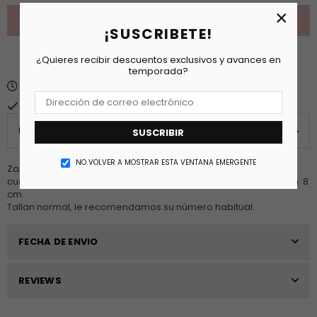
×
¡SUSCRIBETE!
¿Quieres recibir descuentos exclusivos y avances en
temporada?
Fecha estimada de entrega
lunes 10 agosto
.
Normalmente está listo en 24 horas
PRODUCT DETAILS
SUSCRIBIR
NO VOLVER A MOSTRAR ESTA VENTANA EMERGENTE
Zapatos tipo mules con tacón gordo transparente. Puntera
cuadrada. Disponibles en negro, beige y nude. Altura del tacón: 8
cm.
Tallan normal, le recomendamos su número habitual.
FECHA DE ENVIO
REVIEWS