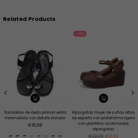
Related Products
-43%
Sandalias de dedo planas estilo
Alpargatas mujer de cuñas altas
minimalista con detalle dorado
de esparto con plataforma ligera
con plantillas acolchadas
Precio
€16,99
alpargatas
habitual
Precio
€22,99
€12,99