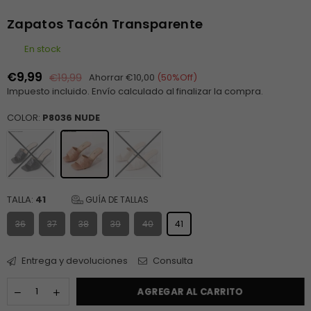
Zapatos Tacón Transparente
En stock
€9,99
€19,99
Ahorrar
€10,00
(
50
%Off)
Precio
Impuesto incluido.
Envío
calculado al finalizar la compra.
habitual
COLOR:
P8036 NUDE
TALLA:
41
GUÍA DE TALLAS
36
37
38
39
40
41
Entrega y devoluciones
Consulta
AGREGAR AL CARRITO