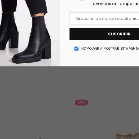
avances en tempora
FECHA DE ENVIO
REVIEWS
SUSCRIBIR
NO VOLVER A MOSTRAR ESTA VENT
-38%