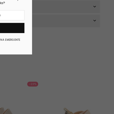
da?
ANA EMERGENTE
-23%