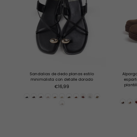
Sandalias de dedo planas estilo
Alparga
minimalista con detalle dorado
espart
planti
Precio
€16,99
habitual