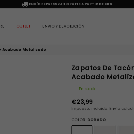
ENVÍO EXPRESS 24H GRATIS A PARTIR DE 40€
RE
OUTLET
ENVIO Y DEVOLUCIÓN
 y Acabado Metalizado
Zapatos De Tacón
Acabado Metali
En stock
€23,99
Precio
Impuesto incluido.
Envío
calcul
habitual
COLOR:
DORADO