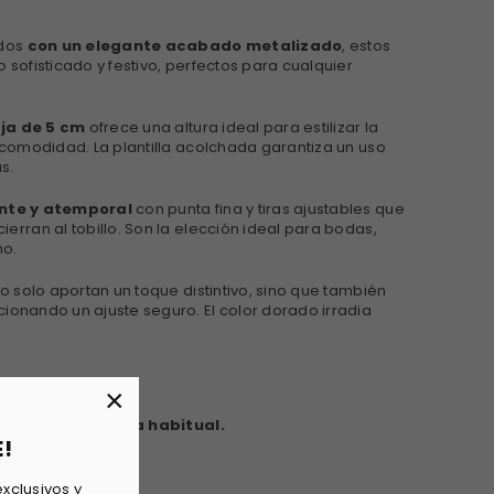
dos
con un elegante acabado metalizado
, estos
o sofisticado y festivo, perfectos para cualquier
ja de 5 cm
ofrece una altura ideal para estilizar la
a comodidad. La plantilla acolchada garantiza un uso
s.
nte y atemporal
con punta fina y tiras ajustables que
ierran al tobillo. Son la elección ideal para bodas,
no.
 no solo aportan un toque distintivo, sino que también
cionando un ajuste seguro. El color dorado irradia
×
nda pedir la talla habitual.
E!
xclusivos y