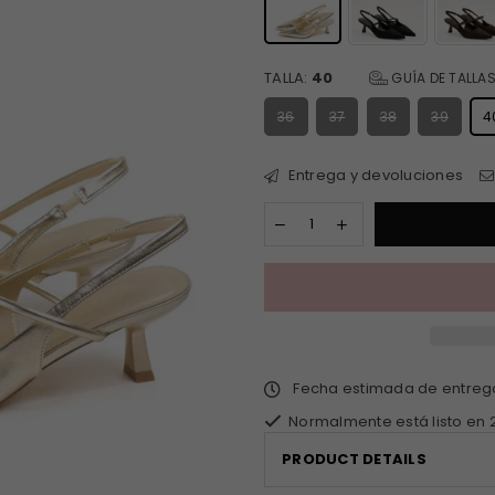
TALLA:
40
GUÍA DE TALLA
36
37
38
39
4
Entrega y devoluciones
Fecha estimada de entre
Normalmente está listo en 
PRODUCT DETAILS