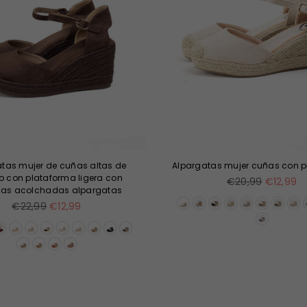
tas mujer de cuñas altas de
Alpargatas mujer cuñas con 
o con plataforma ligera con
Precio
€20,99
€12,99
llas acolchadas alpargatas
habitual
Precio
€22,99
€12,99
habitual