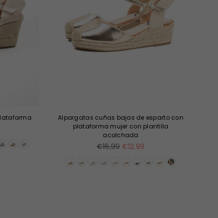
plataforma
Alpargatas cuñas bajas de esparto con
Ba
plataforma mujer con plantilla
acolchada
Precio
€16,99
€12,99
habitual