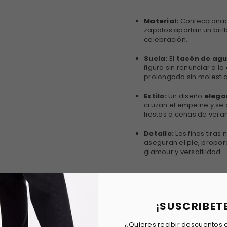
Material:
Confecciona
zapatos aportan un brill
celebración.
Suela:
El
tacón de agu
figura sin renunciar a l
prolongado sin molestia
Estilo:
Un diseño
elega
cruzan el empeine y se c
fiestas o cenas de vera
Detalle:
Las finas tiras
aseguran el pie, propor
glamour y versatilidad.
Altura de tacón: 5.0 cm
Tallas normal. Se recomie
¡SUSCRIBET
¿Quieres recibir descuentos e