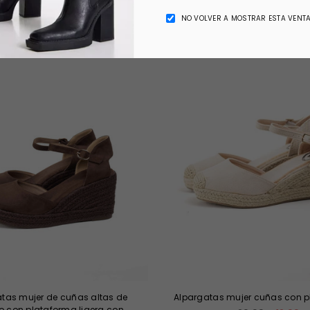
NO VOLVER A MOSTRAR ESTA VENT
-38%
tas mujer de cuñas altas de
Alpargatas mujer cuñas con 
o con plataforma ligera con