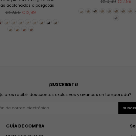
Precio
€20,99
€12,99
llas acolchadas alpargatas
habitual
Precio
€22,99
€12,99
habitual
¡SUSCRIBETE!
uieres recibir descuentos exclusivos y avances en temporada?
SUSCRI
GUÍA DE COMPRA
So