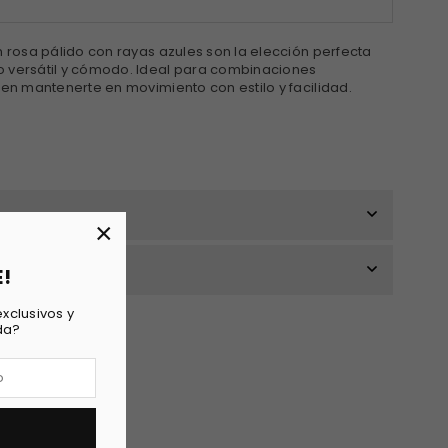
n rosa pálido con rayas azules son la elección perfecta
o versátil y cómodo. Ideal para combinaciones
ten mantenerte en movimiento con estilo y facilidad.
×
E!
xclusivos y
da?