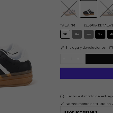
TALLA:
36
GUÍA DE TALLA
36
37
38
39
4
Entrega y devoluciones
Fecha estimada de entre
Normalmente está listo en 
PRODUCT DETAILS