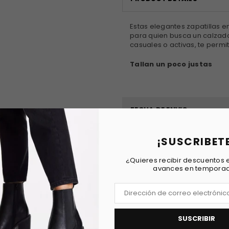
Estas elegantes zapatillas e
para quien busca un calzad
casuales o activas, te permi
Tallan un poco justas
FECHA DE ENVIO
REVIEWS
¡SUSCRIBET
¿Quieres recibir descuentos e
avances en tempora
SUSCRIBIR