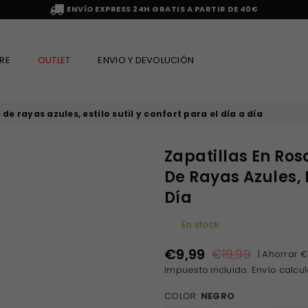
ENVÍO EXPRESS 24H GRATIS A PARTIR DE 40€
RE
OUTLET
ENVIO Y DEVOLUCIÓN
e rayas azules, estilo sutil y confort para el día a día
Zapatillas En Ros
De Rayas Azules, E
Día
En stock
€9,99
€19,99
|
Ahorrar
€
Precio
Impuesto incluido.
Envío
calcul
habitual
COLOR:
NEGRO