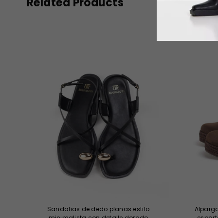
Related Products
-43%
Sandalias de dedo planas estilo
Alparga
minimalista con detalle dorado
espart