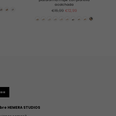
acolchada
Precio
€16,99
€12,99
habitual
BIR
bre HEMERA STUDIOS