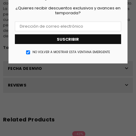
dorado con lentejuelas, ofreciendo un look brillante y sofisticado.
¿Quieres recibir descuentos exclusivos y avances en
La suela de goma garantiza durabilidad y tracción, haciéndolas
temporada?
perfectas para el uso diario. Ideales para combinar con
cualquier atuendo urbano, estas zapatillas son el complemento
perfecto para añadir un toque de glamour a tu vestuario. No
dejes pasar la oportunidad de destacar con estas zapatillas
deslumbrantes.
SUSCRIBIR
Tallan normal, recomendamos el número habitual
NO VOLVER A MOSTRAR ESTA VENTANA EMERGENTE
FECHA DE ENVIO
REVIEWS
Related Products
-43%