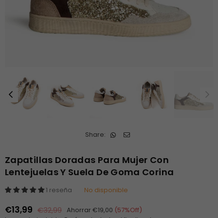
Share:
Zapatillas Doradas Para Mujer Con
Lentejuelas Y Suela De Goma Corina
1 reseña
No disponible
€13,99
€32,99
Ahorrar
€19,00
(
57
%Off)
Precio