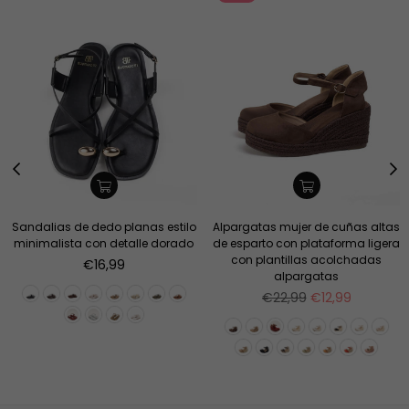
Sandalias de dedo planas estilo
Alpargatas mujer de cuñas altas
minimalista con detalle dorado
de esparto con plataforma ligera
con plantillas acolchadas
Precio
€16,99
alpargatas
habitual
Precio
€22,99
€12,99
habitual