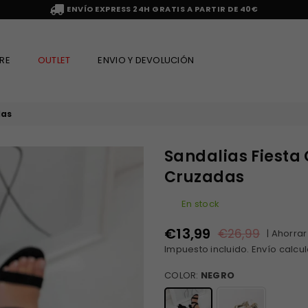
ENVÍO EXPRESS 24H GRATIS A PARTIR DE 40€
RE
OUTLET
ENVIO Y DEVOLUCIÓN
das
Sandalias Fiesta 
Cruzadas
En stock
€13,99
€26,99
|
Ahorrar
Precio
Impuesto incluido.
Envío
calcul
habitual
COLOR:
NEGRO