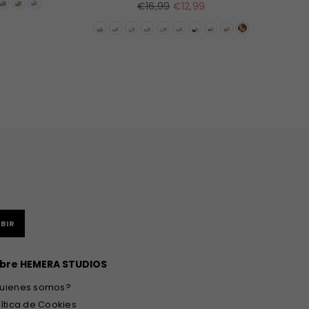
Precio
€16,99
€12,99
habitual
BIR
bre HEMERA STUDIOS
uienes somos?
lítica de Cookies