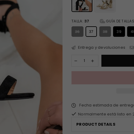
TALLA:
37
GUÍA DE TALLA
36
37
38
39
4
Entrega y devoluciones
Fecha estimada de entre
Normalmente está listo en 
PRODUCT DETAILS