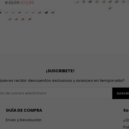
Precio
€22,99
€12,99
habitual
¡SUSCRIBETE!
uieres recibir descuentos exclusivos y avances en temporada?
SUSCRI
GUÍA DE COMPRA
So
Envio y Devolución
¿Q
Po