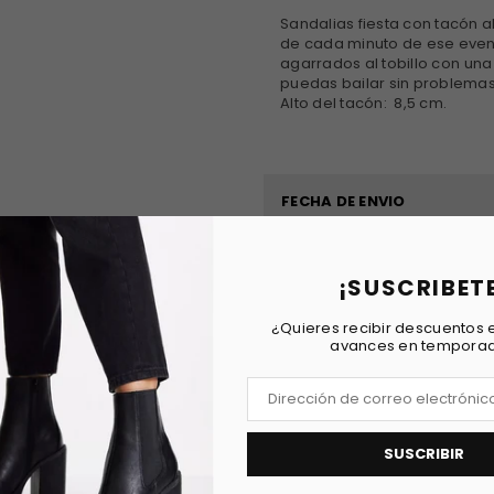
Sandalias fiesta con tacón a
de cada minuto de ese event
agarrados al tobillo con una
puedas bailar sin problemas
Alto del tacón: 8,5 cm.
FECHA DE ENVIO
REVIEWS
¡SUSCRIBET
¿Quieres recibir descuentos e
avances en tempora
SUSCRIBIR