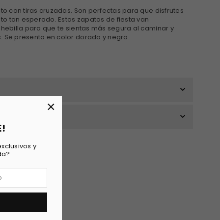
lto con tiras cruzadas. Son perfectas para que disfrutes
o tan esperado. Estos zapatos de fiesta van
 hebilla para que te sientas más segura al caminar y
. Se presenta en color dorado y negro.
×
E!
xclusivos y
da?