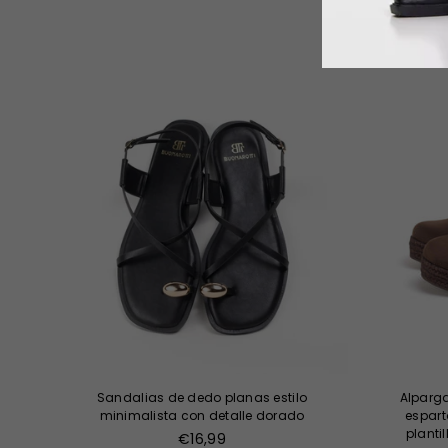
-43%
Sandalias de dedo planas estilo
Alparga
minimalista con detalle dorado
espart
planti
Precio
€16,99