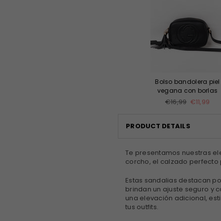
Bolso bandolera piel
vegana con borlas
Precio
€16,99
€11,99
habitual
PRODUCT DETAILS
Te presentamos nuestras ele
corcho, el calzado perfecto 
Estas sandalias destacan por
brindan un ajuste seguro y 
una elevación adicional, est
tus outfits.