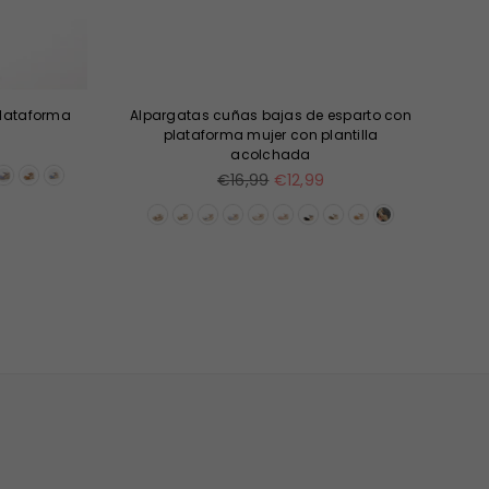
plataforma
Alpargatas cuñas bajas de esparto con
Ba
plataforma mujer con plantilla
acolchada
Precio
€16,99
€12,99
habitual