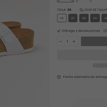
TALLA:
36
GUÍA DE TALLA
36
37
38
39
4
Entrega y devoluciones
Fecha estimada de entre