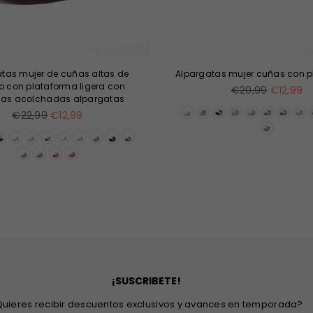
tas mujer de cuñas altas de
Alpargatas mujer cuñas con 
o con plataforma ligera con
Precio
€20,99
€12,99
llas acolchadas alpargatas
habitual
Precio
€22,99
€12,99
habitual
¡SUSCRIBETE!
uieres recibir descuentos exclusivos y avances en temporada?