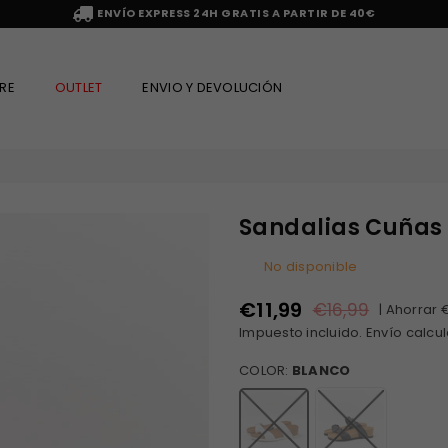
ENVÍO EXPRESS 24H GRATIS A PARTIR DE 40€
RE
OUTLET
ENVIO Y DEVOLUCIÓN
Sandalias Cuñas 
No disponible
€11,99
€16,99
|
Ahorrar
Precio
Impuesto incluido.
Envío
calcul
habitual
COLOR:
BLANCO