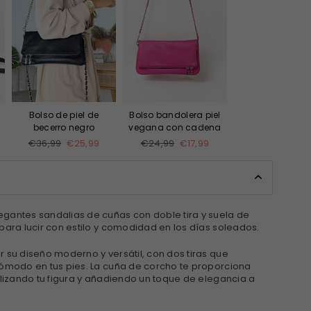
Bolso de piel de
Bolso bandolera piel
becerro negro
vegana con cadena
Precio
Precio
€36,99
€25,99
€24,99
€17,99
habitual
habitual
gantes sandalias de cuñas con doble tira y suela de
para lucir con estilo y comodidad en los días soleados.
 su diseño moderno y versátil, con dos tiras que
cómodo en tus pies. La cuña de corcho te proporciona
ilizando tu figura y añadiendo un toque de elegancia a