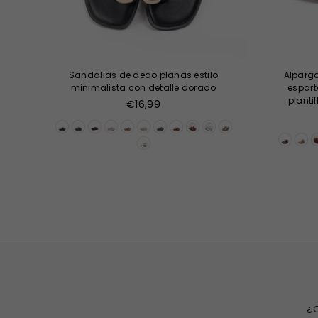
Sandalias de dedo planas estilo
Alparga
minimalista con detalle dorado
espart
planti
Precio
€16,99
habitual
¿Q