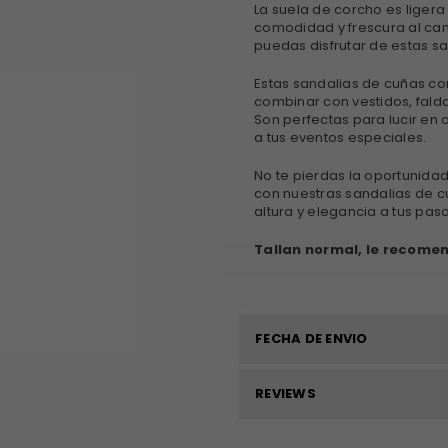
La suela de corcho es ligera
comodidad y frescura al ca
puedas disfrutar de estas s
Estas sandalias de cuñas con
combinar con vestidos, fald
¡SUSCRIBET
Son perfectas para lucir en
a tus eventos especiales.
¿Quieres recibir descuentos e
avances en tempora
No te pierdas la oportunidad
con nuestras sandalias de c
altura y elegancia a tus pas
Tallan normal, le recome
SUSCRIBIR
NO VOLVER A MOSTRAR ESTA VENT
FECHA DE ENVIO
REVIEWS