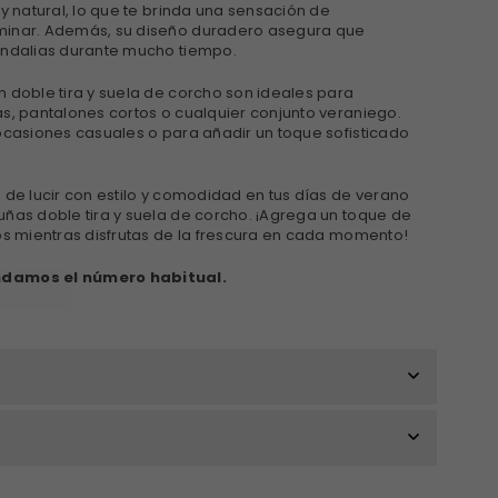
 y natural, lo que te brinda una sensación de
minar. Además, su diseño duradero asegura que
andalias durante mucho tiempo.
×
 doble tira y suela de corcho son ideales para
as, pantalones cortos o cualquier conjunto veraniego.
E!
 ocasiones casuales o para añadir un toque sofisticado
xclusivos y
da?
 de lucir con estilo y comodidad en tus días de verano
uñas doble tira y suela de corcho. ¡Agrega un toque de
os mientras disfrutas de la frescura en cada momento!
ndamos el número habitual.
ANA EMERGENTE