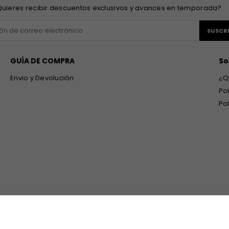
uieres recibir descuentos exclusivos y avances en temporada?
SUSCRI
GUÍA DE COMPRA
So
Envio y Devolución
¿Q
Po
Po