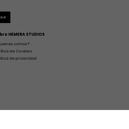
BIR
bre HEMERA STUDIOS
uienes somos?
lítica de Cookies
litica de privacidad