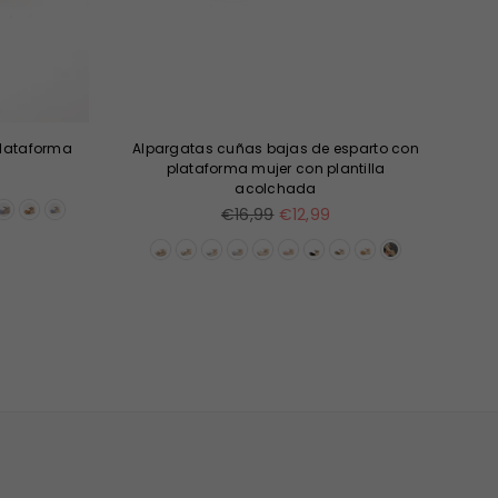
plataforma
Alpargatas cuñas bajas de esparto con
Ba
plataforma mujer con plantilla
acolchada
Precio
€16,99
€12,99
habitual