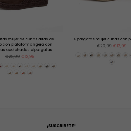
tas mujer de cuñas altas de
Alpargatas mujer cuñas con 
o con plataforma ligera con
Precio
€20,99
€12,99
llas acolchadas alpargatas
habitual
Precio
€22,99
€12,99
habitual
¡SUSCRIBETE!