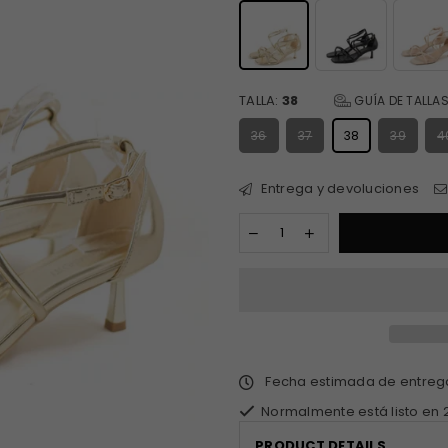
TALLA:
38
GUÍA DE TALLA
36
37
38
39
4
Entrega y devoluciones
Fecha estimada de entre
Normalmente está listo en 
PRODUCT DETAILS