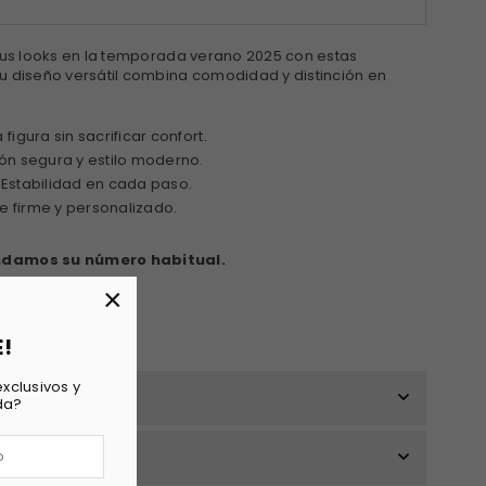
 tus looks en la temporada verano 2025 con estas
u diseño versátil combina comodidad y distinción en
 figura sin sacrificar confort.
ón segura y estilo moderno.
Estabilidad en cada paso.
e firme y personalizado.
ndamos su número habitual.
×
E!
xclusivos y
da?