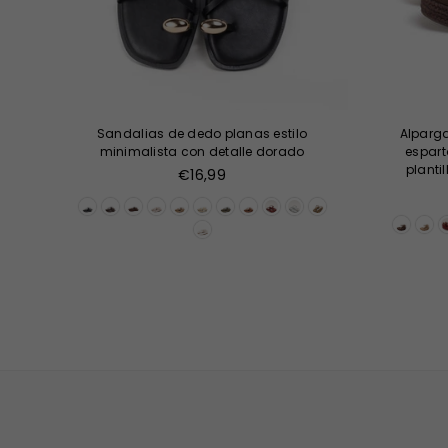
Sandalias de dedo planas estilo
Alparga
minimalista con detalle dorado
espart
planti
Precio
€16,99
habitual