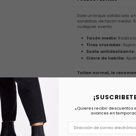
Dale un toque sofisticado a
sandalias de tacón medio. S
cualquier evento.
Tacón medio:
Realza la
Tiras cruzadas:
Sujeci
Suela antideslizante:
Cierre de hebilla:
Ajust
Tallan normal, le recome
Altura de tacón: 5,5 cm
¡SUSCRIBET
¿Quieres recibir descuentos e
FECHA DE ENVIO
avances en tempora
REVIEWS