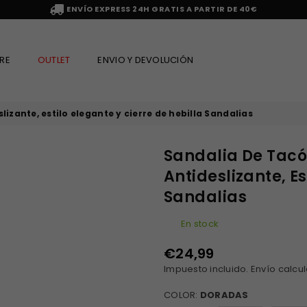
ENVÍO EXPRESS 24H GRATIS A PARTIR DE 40€
RE
OUTLET
ENVIO Y DEVOLUCIÓN
izante, estilo elegante y cierre de hebilla Sandalias
Sandalia De Tacó
Antideslizante, Es
Sandalias
En stock
€24,99
Precio
Impuesto incluido.
Envío
calcul
habitual
COLOR:
DORADAS