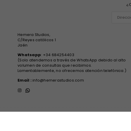
¿Q
Hemera Studios,
C/Reyes católicos 1
Jaén
Whatsapp
: +34 684254403
(Solo atendemos a través de WhatsApp debido al alto
volumen de consultas que recibimos.
Lamentablemente, no ofrecemos atención telefónica.)
Email :
info@hemerastudios.com
Instagram
Whatsapp
© 2025 Hemera Studios. All Rights Reserved.