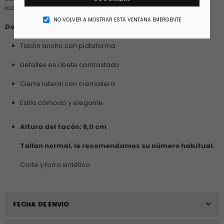
looks diarios o dar un toque sofisticado a conjuntos de noche.
NO VOLVER A MOSTRAR ESTA VENTANA EMERGENTE
Detalles del producto:
Tacón ancho con plataforma
Detalles en ribete contrastado
Cierre lateral con cremallera
Estilo cómodo y elegante
Altura del tacón: 8,0 cm
Tallan normal, le recomendamos su número habitual.
Corte y forro sintético.
FECHA DE ENVIO