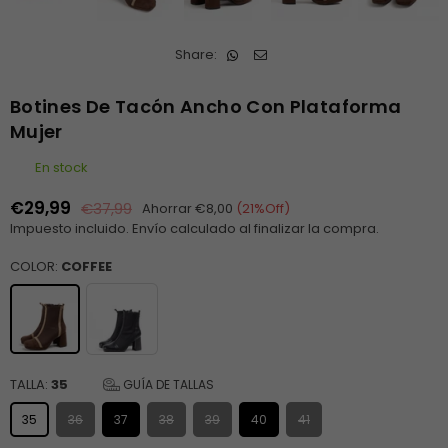
Share:
Botines De Tacón Ancho Con Plataforma
Mujer
En stock
€29,99
€37,99
Ahorrar
€8,00
(
21
%Off)
Precio
Impuesto incluido.
Envío
calculado al finalizar la compra.
habitual
COLOR:
COFFEE
TALLA:
35
GUÍA DE TALLAS
35
36
37
38
39
40
41