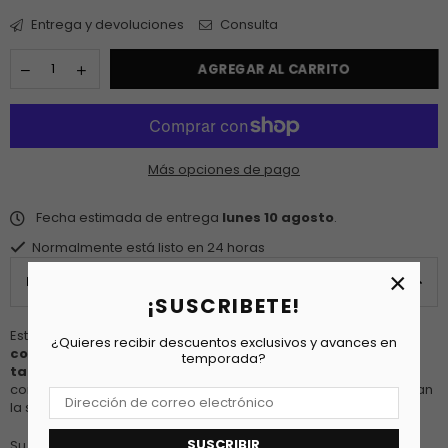
Entrega y devoluciones
Consulta
AGREGAR AL CARRITO
Más opciones de pago
Fecha estimada de entrega
lunes 10 agosto
.
Normalmente está listo en 24 horas
×
PRODUCT DETAILS
¡SUSCRIBETE!
Estos botines en tonos marrón y beige combinan
elegancia y
¿Quieres recibir descuentos exclusivos y avances en
comodidad
gracias a su diseño bicolor con textura suave. El
temporada?
tacón ancho con plataforma
proporciona estabilidad y
confort, mientras que los detalles de ribete en contraste estilizan
la silueta del pie.
SUSCRIBIR
Su estilo versátil los convierte en un calzado ideal para elevar