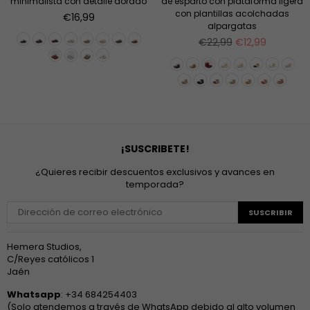
minimalista con detalle dorado
de esparto con plataforma ligera
con plantillas acolchadas
Precio
€16,99
alpargatas
habitual
Precio
€22,99
€12,99
habitual
¡SUSCRIBETE!
¿Quieres recibir descuentos exclusivos y avances en
temporada?
SUSCRIBIR
Hemera Studios,
C/Reyes católicos 1
Jaén
Whatsapp
: +34 684254403
(Solo atendemos a través de WhatsApp debido al alto volumen