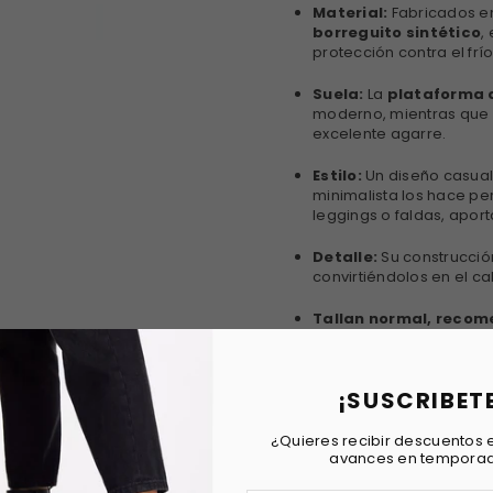
Material:
Fabricados e
borreguito sintético
,
protección contra el frío
Suela:
La
plataforma 
moderno, mientras que 
excelente agarre.
Estilo:
Un diseño casual 
minimalista los hace p
leggings o faldas, apor
Detalle:
Su construcción 
convirtiéndolos en el ca
Tallan normal, reco
¡SUSCRIBET
FECHA DE ENVIO
¿Quieres recibir descuentos e
avances en tempora
REVIEWS