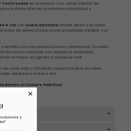
n
textil suave
en el exterior y un cálido interior de
 estos botines ofrecen la máxima comodidad y
.
de 4 cm
con
suela dentada
añade altura y un estilo
la base de goma proporciona una pisada estable y un
y versátil con una silueta icónica y atemporal. Su estilo
erfectos para combinar con vaqueros ajustados,
tando un toque acogedor a cualquier look.
de corte bajo y la trabilla trasera facilitan el calce,
lzado ideal para el día a día
mendamos el número habitual
×
E!
xclusivos y
da?