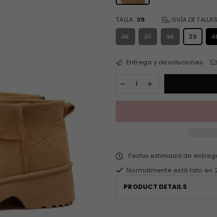
TALLA:
39
GUÍA DE TALLA
36
37
38
39
4
Entrega y devoluciones
Fecha estimada de entre
Normalmente está listo en 
PRODUCT DETAILS