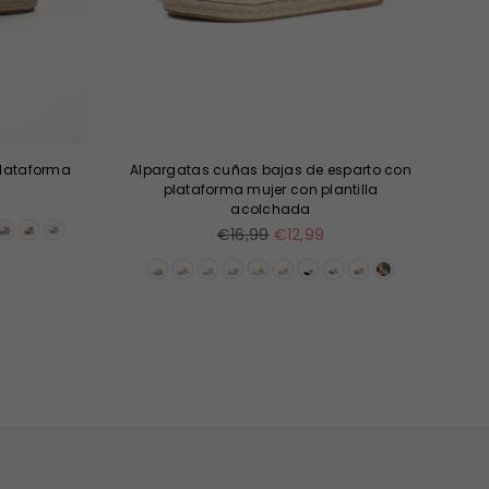
plataforma
Alpargatas cuñas bajas de esparto con
Ba
plataforma mujer con plantilla
acolchada
Precio
€16,99
€12,99
habitual