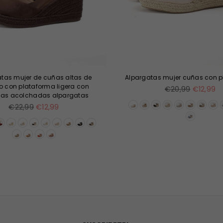
tas mujer de cuñas altas de
Alpargatas mujer cuñas con 
o con plataforma ligera con
Precio
€20,99
€12,99
llas acolchadas alpargatas
habitual
Precio
€22,99
€12,99
habitual