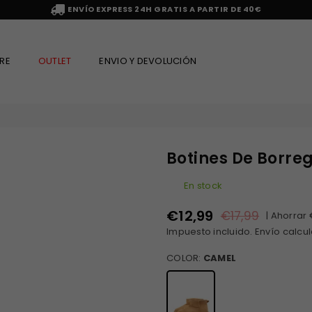
ENVÍO EXPRESS 24H GRATIS A PARTIR DE 40€
RE
OUTLET
ENVIO Y DEVOLUCIÓN
Botines De Borreg
En stock
€12,99
€17,99
|
Ahorrar
Precio
Impuesto incluido.
Envío
calcul
habitual
COLOR:
CAMEL