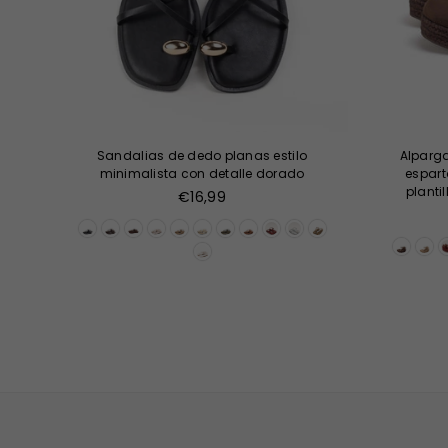
Sandalias de dedo planas estilo
Alparga
minimalista con detalle dorado
espart
planti
Precio
€16,99
habitual