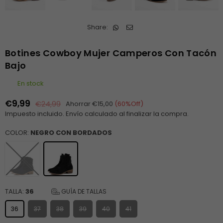
Share:
Botines Cowboy Mujer Camperos Con Tacón
Bajo
En stock
€9,99
€24,99
Ahorrar
€15,00
(
60
%Off)
Precio
Impuesto incluido.
Envío
calculado al finalizar la compra.
habitual
COLOR:
NEGRO CON BORDADOS
TALLA:
36
GUÍA DE TALLAS
36
37
38
39
40
41