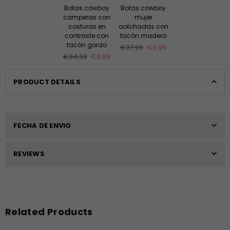
Botas cowboy
Botas cowboy
camperas con
mujer
costuras en
aolchadas con
contraste con
tacón madera
tacón gordo
Precio
€37,99
€9,99
Precio
habitual
€34,99
€9,99
habitual
PRODUCT DETAILS
FECHA DE ENVIO
REVIEWS
Related Products