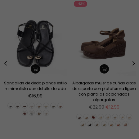
-43%
Sandalias de dedo planas estilo
Alpargatas mujer de cuñas altas
minimalista con detalle dorado
de esparto con plataforma ligera
con plantillas acolchadas
Precio
€16,99
alpargatas
habitual
Precio
€22,99
€12,99
habitual