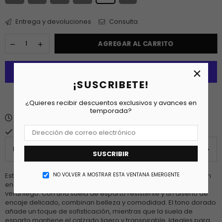
Entrega y devoluciones
Consulta
AGREGAR AL CARRITO
×
¡SUSCRIBETE!
Más opciones de pago
¿Quieres recibir descuentos exclusivos y avances en
temporada?
Fecha estimada de entrega
lunes 10 agosto
.
Normalmente está listo en 24 horas
PRODUCT DETAILS
SUSCRIBIR
NO VOLVER A MOSTRAR ESTA VENTANA EMERGENTE
Estas alpargatas de encaje dorado para mujer son una adición
encantadora y práctica a cualquier colección de calzado
veraniego. Con una suela de esparto resistente y un diseño de
encaje delicado, combinan belleza y comodidad. El tono dorado
añade un toque de sofisticación, mientras que la suela de
esparto mantiene el calzado ligero y transpirable. Ideales para