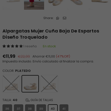
Share:
Alpargatas Mujer Cuña Baja De Espartos
Diseño Troquelado
1 reseña
En stock
€11,99
€22,99
Ahorrar
€11,00
(
47
%Off)
Precio
Impuesto incluido.
Envío
calculado al finalizar la compra.
habitual
COLOR:
PLATEDO
TALLA:
40
GUÍA DE TALLAS
36
37
38
39
40
41