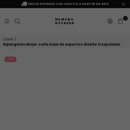
ENVÍO EXPRESS 24H GRATIS A PARTIR DE 40€
0
HEMERA
Casa
|
STUDIOS
Alpargatas Mujer cuña baja de espartos diseño troquelado
-47%