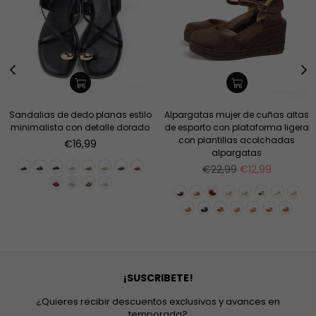
Sandalias de dedo planas estilo
Alpargatas mujer de cuñas altas
minimalista con detalle dorado
de esparto con plataforma ligera
con plantillas acolchadas
Precio
€16,99
alpargatas
habitual
Precio
€22,99
€12,99
habitual
¡SUSCRIBETE!
¿Quieres recibir descuentos exclusivos y avances en
temporada?