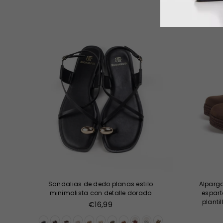
-43%
Sandalias de dedo planas estilo
Alparga
minimalista con detalle dorado
espart
planti
Precio
€16,99
habitual