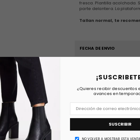
fresca. Plantilla acolchada.
parte delantera. La platafo
Tallan normal, te recom
FECHA DE ENVIO
REVIEWS
¡SUSCRIBET
¿Quieres recibir descuentos e
avances en tempora
SUSCRIBIR
NO VOLVER A MOSTRAR ESTA VENT