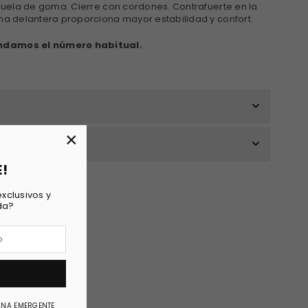
 Suela de goma. Cierre con cordones. Contrafuerte en la
rma delantera proporciona mayor estabilidad y confort.
endamos el número habitual.
×
E!
xclusivos y
da?
ANA EMERGENTE