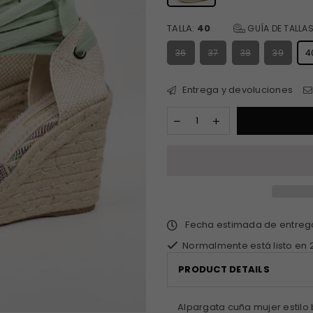
TALLA:
40
GUÍA DE TALLA
36
37
38
39
4
Entrega y devoluciones
Fecha estimada de entre
Normalmente está listo en 
PRODUCT DETAILS
Alpargata cuña mujer estilo 