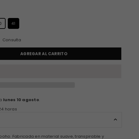
S
0
41
Consulta
AGREGAR AL CARRITO
ga
lunes 10 agosto
.
24 horas
boho. Fabricada en material suave, transpirable y