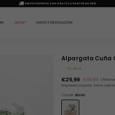
ENVÍO EXPRESS 24H GRATIS A PARTIR DE 40€
RE
OUTLET
ENVIO Y DEVOLUCIÓN
Alpargata Cuña 
En stock
€25,99
€35,99
|
Ahorra
Precio
Impuesto incluido.
Envío
calcul
habitual
COLOR:
BEIGE