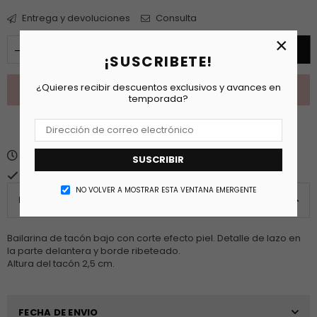
Entrega y devoluciones
Consulta
×
AGREGAR AL CARRITO
¡SUSCRIBETE!
¿Quieres recibir descuentos exclusivos y avances en
temporada?
Fecha estimada de entrega
martes 11 agosto
.
SUSCRIBIR
Normalmente está listo en 24 horas
NO VOLVER A MOSTRAR ESTA VENTANA EMERGENTE
PRODUCT DETAILS
Bailarina de tacón bajo con corte efecto piel. Detalle de lazo en
la parte delantera y borde ribeteado.
Altura del tacón 2,5 cm.
FECHA DE ENVIO