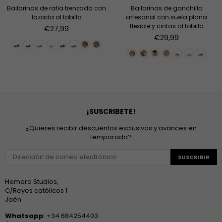
Bailarinas de rafia trenzada con
Bailarinas de ganchillo
lazada al tobillo
artesanal con suela plana
flexible y cintas al tobillo
Precio
€27,99
habitual
Precio
€29,99
habitual
¡SUSCRIBETE!
¿Quieres recibir descuentos exclusivos y avances en
temporada?
SUSCRIBIR
Hemera Studios,
C/Reyes católicos 1
Jaén
Whatsapp
: +34 684254403