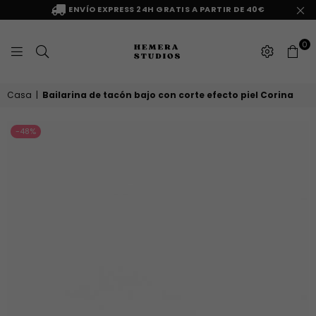
ENVÍO EXPRESS 24H GRATIS A PARTIR DE 40€
0
HEMERA
Casa
|
Bailarina de tacón bajo con corte efecto piel Corina
STUDIOS
-48%