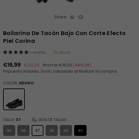
Share:
Bailarina De Tacón Bajo Con Corte Efecto
Piel Corina
1 reseña
En stock
€16,99
€32,99
Ahorrar
€16,00
(
48
%Off)
Precio
Impuesto incluido.
Envío
calculado al finalizar la compra.
habitual
COLOR:
NEGRO
TALLA:
37
GUÍA DE TALLAS
35
36
37
38
39
40